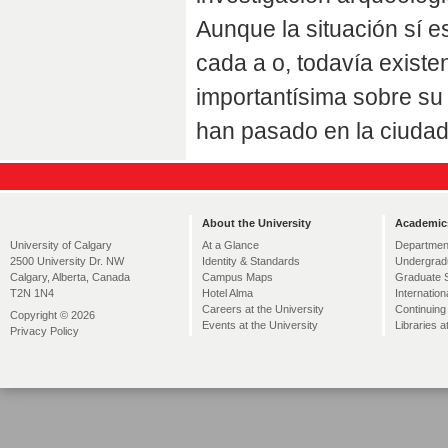
Aunque la situación sí e
cada a o, todavía exist
importantísima sobre su 
han pasado en la ciudad
About the University
Academic
At a Glance
Departmen
University of Calgary
Identity & Standards
Undergrad
2500 University Dr. NW
Campus Maps
Graduate 
Calgary, Alberta, Canada
Hotel Alma
Internation
T2N 1N4
Careers at the University
Continuing
Copyright © 2026
Events at the University
Libraries a
Privacy Policy