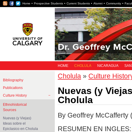
RSS
Facebook
Twitter
Home
Prospective Students
Current Students
Alumni
Community
Facul
Dr. Geoffrey McC
HOME
CHOLULA
NICARAGUA
SAN
Cholula
»
Culture Histor
Bibliography
Nuevas (y Viejas
Publications
Culture History
Cholula
Ethnohistorical
Sources
By Geoffrey McCafferty 
Nuevas (y Viejas)
Ideas sobre el
RESUMEN EN INGLES:
Epiclasico en Cholula