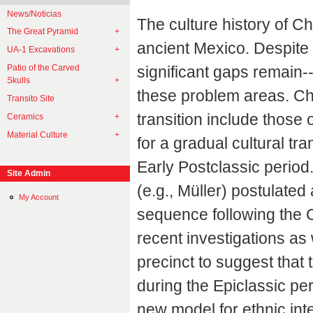
News/Noticias
The culture history of C
The Great Pyramid
ancient Mexico. Despite 
UA-1 Excavations
significant gaps remain-
Patio of the Carved
Skulls
these problem areas. Cha
Transito Site
transition include thos
Ceramics
Material Culture
for a gradual cultural tr
Early Postclassic period
Site Admin
(e.g., Müller) postulate
My Account
sequence following the C
recent investigations as
precinct to suggest that
during the Epiclassic per
new model for ethnic int